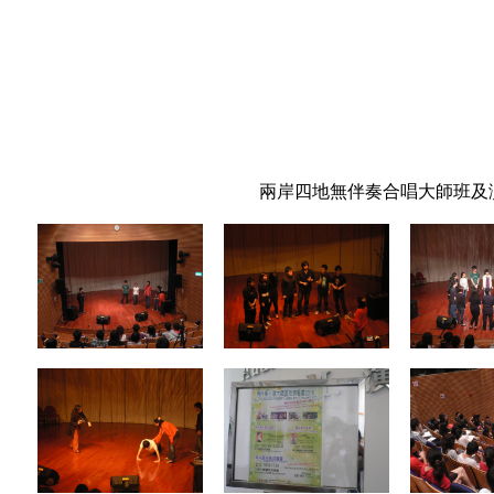
兩岸四地無伴奏合唱大師班及